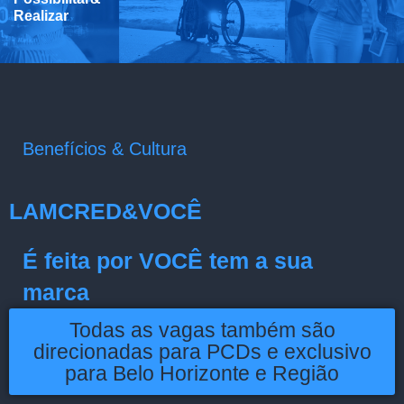
Realizar
Benefícios & Cultura
LAMCRED&VOCÊ
É feita por VOCÊ tem a sua
marca
Todas as vagas também são
direcionadas para PCDs e exclusivo
para Belo Horizonte e Região