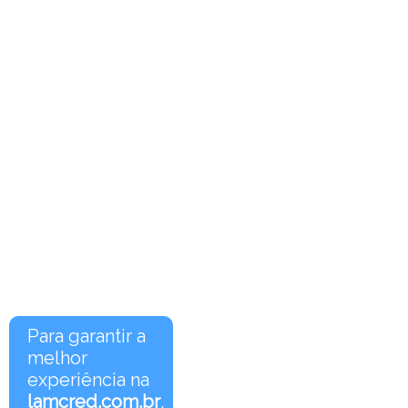
Para garantir a
melhor
experiência na
lamcred.com.br
,