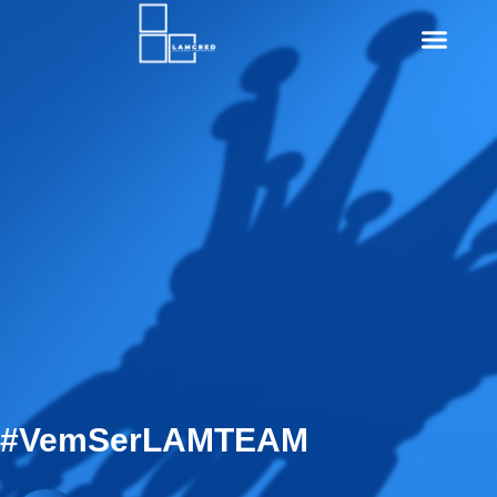
#VemSerLAMTEAM