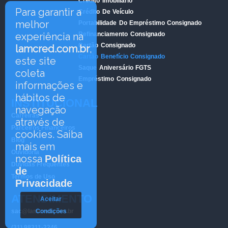
Crédito Imobiliário
Para garantir a
Crédito De Veículo
melhor
Portabilidade Do Empréstimo Consignado
Refinanciamento Consignado
experiência na
Cartão Consignado
lamcred.com.br
,
Cartão Benefício Consignado
este site
Saque Aniversário FGTS
coleta
Empréstimo Consignado
informações e
hábitos de
INSTITUCIONAL
navegação
Carreiras
através de
Parceiros Financeiros
cookies. Saiba
Blog
mais em
Ouvidoria
nossa
Política
Dúvidas Frequentes
de
Termos de Uso
Privacidade
ATENDIMENTO
Aceitar
sac@lamcred.com.br
Condições
(31) 98311-2246