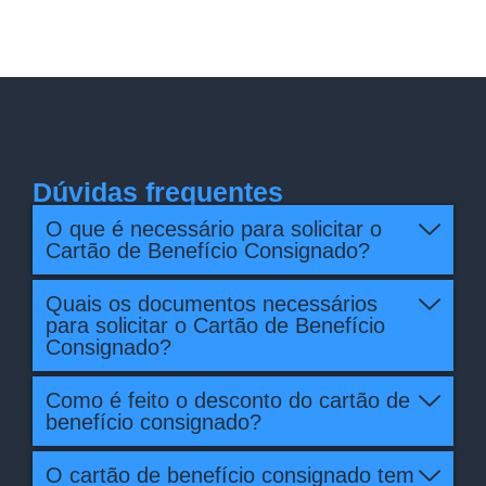
FAQ
Dúvidas frequentes
O que é necessário para solicitar o
Cartão de Benefício Consignado?
Quais os documentos necessários
para solicitar o Cartão de Benefício
Consignado?
Como é feito o desconto do cartão de
benefício consignado?
O cartão de benefício consignado tem