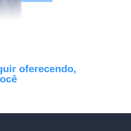
guir oferecendo,
você