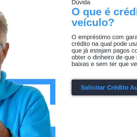
Dúvida
O que é créd
veículo?
O empréstimo com garan
crédito na qual pode us
que já estejam pagos c
obter o dinheiro de que
baixas e sem ter que ve
Solicitar Crédito A