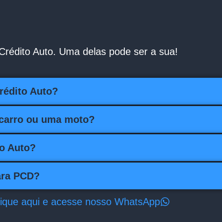
 Crédito Auto. Uma delas pode ser a sua!
Crédito Auto?
 carro ou uma moto?
to Auto?
ara PCD?
lique aqui e acesse nosso WhatsApp