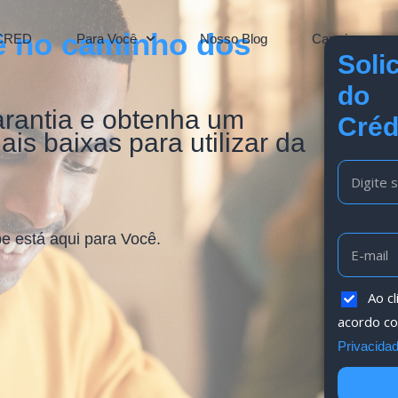
ê no caminho dos
CRED
Para Você
Nosso Blog
Carreiras
Soli
do
arantia e obtenha um
Créd
is baixas para utilizar da
e está aqui para Você.
Ao cl
acordo c
Privacida