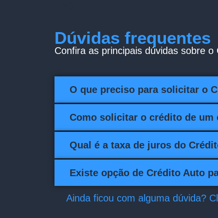
FAQ
Dúvidas frequentes
Confira as principais dúvidas sobre o
O que preciso para solicitar o 
Como solicitar o crédito de um
Qual é a taxa de juros do Crédi
Existe opção de Crédito Auto p
Ainda ficou com alguma dúvida? C