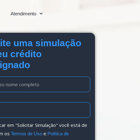
Atendimento
cite uma simulação
eu crédito
ignado
icar em "Solicitar Simulação" você está de
om os
e
Termos de Uso
Política de