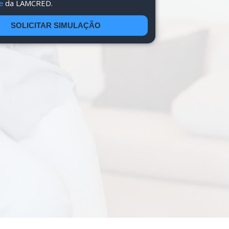
da LAMCRED.
de
SOLICITAR SIMULAÇÃO