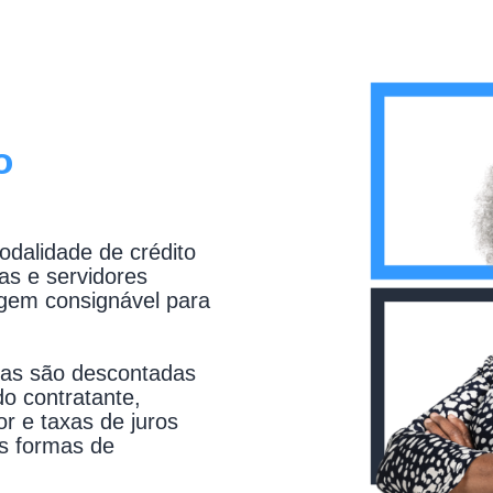
o
dalidade de crédito
as e servidores
gem consignável para
las são descontadas
do contratante,
r e taxas de juros
s formas de