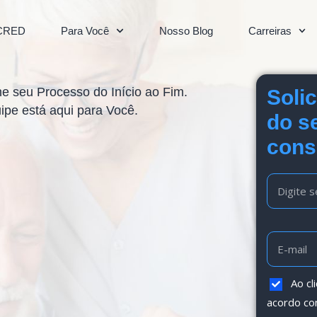
CRED
Para Você
Nosso Blog
Carreiras
e seu Processo do Início ao Fim.
Soli
pe está aqui para Você.
do s
cons
Ao cl
acordo c