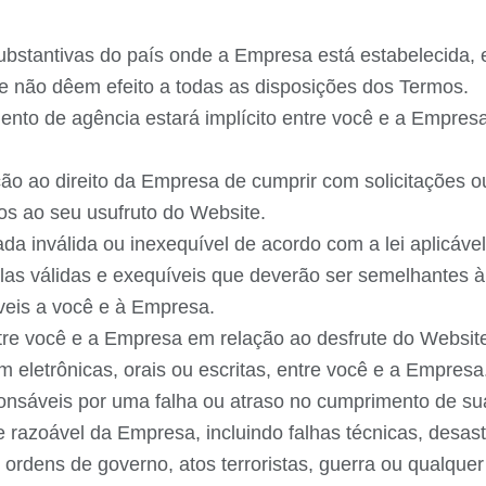
ubstantivas do país onde a Empresa está estabelecida, e
e não dêem efeito a todas as disposições dos Termos.
nto de agência estará implícito entre você e a Empres
 ao direito da Empresa de cumprir com solicitações ou 
ados ao seu usufruto do Website.
a inválida ou inexequível de acordo com a lei aplicável
las válidas e exequíveis que deverão ser semelhantes à
veis a você e à Empresa.
tre você e a Empresa em relação ao desfrute do Websit
m eletrônicas, orais ou escritas, entre você e a Empresa
onsáveis por uma falha ou atraso no cumprimento de su
e razoável da Empresa, incluindo falhas técnicas, desas
u ordens de governo, atos terroristas, guerra ou qualque