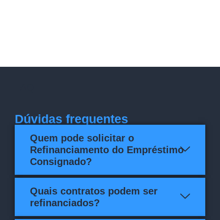
FAQ
Dúvidas frequentes
Quem pode solicitar o
Refinanciamento do Empréstimo
Consignado?
Quais contratos podem ser
refinanciados?