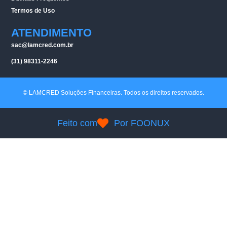
Termos de Uso
ATENDIMENTO
sac@lamcred.com.br
(31) 98311-2246
© LAMCRED Soluções Financeiras. Todos os direitos reservados.
Feito com
Por FOONUX
Comunicado Importante
Caros clientes e parceiros, Gostaríamos de informar que a
empresa
Lacred Soluções NÃO
possui nenhuma relação com
nossa empresa e não estamos de forma alguma vinculados a
suas ações ou operações.