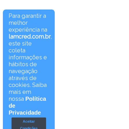
Para garantir a
melhor
experiência na
lamcred.com.br
,
este site
coleta
informações e
hábitos de
navegação
através de
cookies. Saiba
mais em
nossa
Política
de
Privacidade
Aceitar
Condições