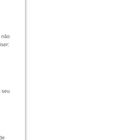
l não
iser:
m seu
 de