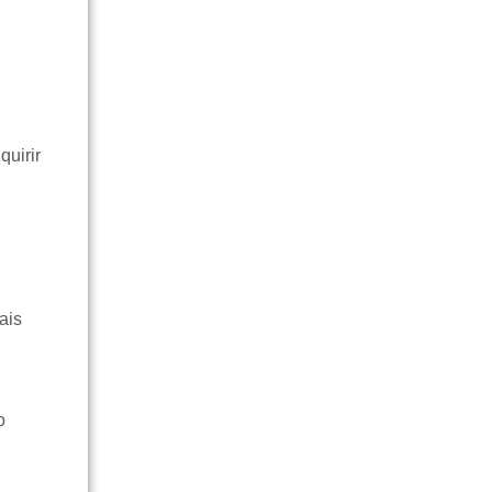
quirir
ais
o