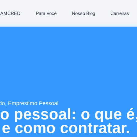
LAMCRED
Para Você
Nosso Blog
Carreiras
do
,
Emprestimo Pessoal
 pessoal: o que é
e como contratar.