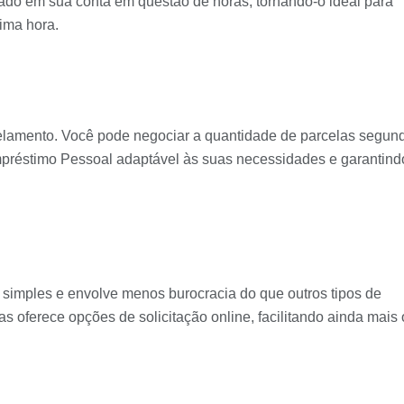
itado em sua conta em questão de horas, tornando-o ideal para
ima hora.
celamento. Você pode negociar a quantidade de parcelas segun
préstimo Pessoal adaptável às suas necessidades e garantind
 simples e envolve menos burocracia do que outros tipos de
as oferece opções de solicitação online, facilitando ainda mais 