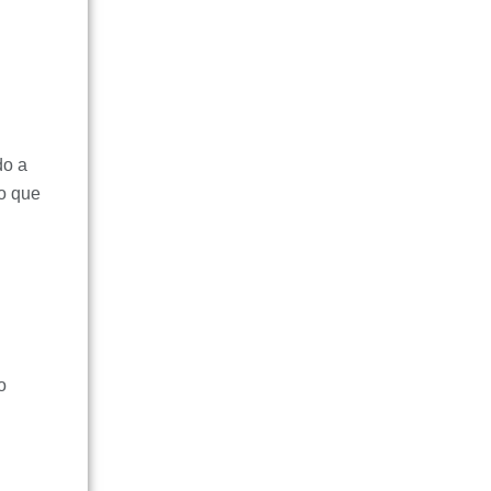
do a
o que
o