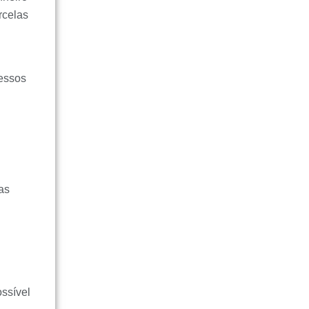
rcelas
cessos
as
ossível